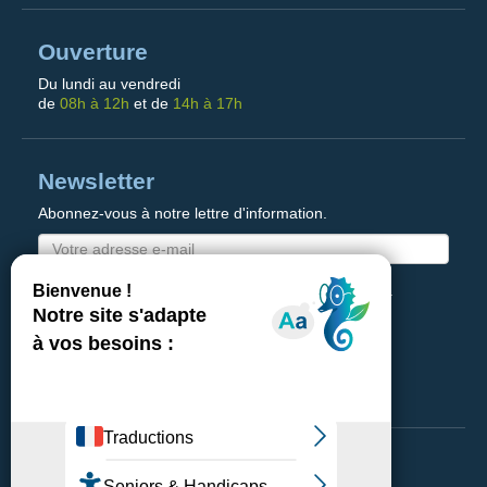
Ouverture
Du lundi au vendredi
de
08h à 12h
et de
14h à 17h
Newsletter
Abonnez-vous à notre lettre d'information.
J'accepte de recevoir des emails de la part de la
Communauté de Communes de la Basse Zorn
Envoyer
reCAPTCHA is disabled.
✓ Allow
Plan du site